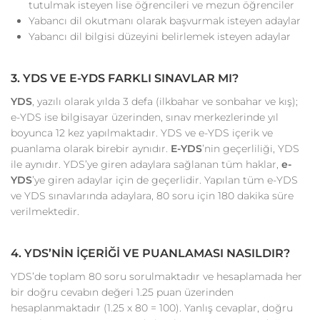
tutulmak isteyen lise öğrencileri ve mezun öğrenciler
Yabancı dil okutmanı olarak başvurmak isteyen adaylar
Yabancı dil bilgisi düzeyini belirlemek isteyen adaylar
3. YDS VE E-YDS FARKLI SINAVLAR MI?
YDS
, yazılı olarak yılda 3 defa (ilkbahar ve sonbahar ve kış);
e-YDS ise bilgisayar üzerinden, sınav merkezlerinde yıl
boyunca 12 kez yapılmaktadır. YDS ve e-YDS içerik ve
puanlama olarak birebir aynıdır.
E-YDS
’nin geçerliliği, YDS
ile aynıdır. YDS’ye giren adaylara sağlanan tüm haklar,
e-
YDS
’ye giren adaylar için de geçerlidir. Yapılan tüm e-YDS
ve YDS sınavlarında adaylara, 80 soru için 180 dakika süre
verilmektedir.
4. YDS’NİN İÇERİĞİ VE PUANLAMASI NASILDIR?
YDS’de toplam 80 soru sorulmaktadır ve hesaplamada her
bir doğru cevabın değeri 1.25 puan üzerinden
hesaplanmaktadır (1.25 x 80 = 100). Yanlış cevaplar, doğru