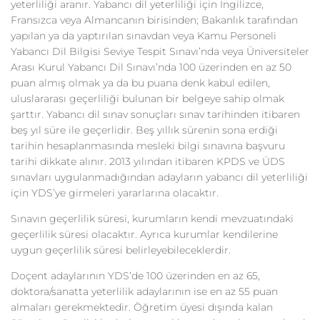
yeterliliği aranır. Yabancı dil yeterliliği için İngilizce,
Fransızca veya Almancanın birisinden; Bakanlık tarafından
yapılan ya da yaptırılan sınavdan veya Kamu Personeli
Yabancı Dil Bilgisi Seviye Tespit Sınavı’nda veya Üniversiteler
Arası Kurul Yabancı Dil Sınavı’nda 100 üzerinden en az 50
puan almış olmak ya da bu puana denk kabul edilen,
uluslararası geçerliliği bulunan bir belgeye sahip olmak
şarttır. Yabancı dil sınav sonuçları sınav tarihinden itibaren
beş yıl süre ile geçerlidir. Beş yıllık sürenin sona erdiği
tarihin hesaplanmasında mesleki bilgi sınavına başvuru
tarihi dikkate alınır. 2013 yılından itibaren KPDS ve ÜDS
sınavları uygulanmadığından adayların yabancı dil yeterliliği
için YDS’ye girmeleri yararlarına olacaktır.
Sınavın geçerlilik süresi, kurumların kendi mevzuatındaki
geçerlilik süresi olacaktır. Ayrıca kurumlar kendilerine
uygun geçerlilik süresi belirleyebileceklerdir.
Doçent adaylarının YDS’de 100 üzerinden en az 65,
doktora/sanatta yeterlilik adaylarının ise en az 55 puan
almaları gerekmektedir. Öğretim üyesi dışında kalan