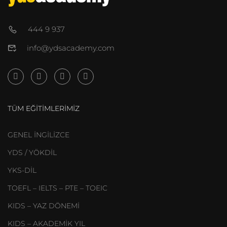
444 9 937
info@ydsacademy.com
TÜM EĞITIMLERIMIZ
GENEL İNGİLİZCE
YDS / YÖKDİL
YKS-DİL
TOEFL – IELTS – PTE – TOEIC
KIDS – YAZ DÖNEMİ
KIDS – AKADEMİK YIL