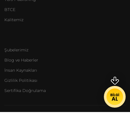
BTCE
Kalitemiz
Şubelerimiz
Blog ve Haberler
İnsan Kaynakları
Gizlilik Politikası
Sertifika Doğrulama
Her hakkı saklıdır.
YDS Academy
| Türkiye İngilizce'yi
bizimle öğreniyor.