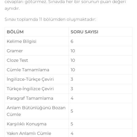
cevapları götürmez. Sınavda her bir sorunun puan değeri
aynıdır.
Sınav toplamda 11 bölümden oluşmaktadır:
BÖLÜM
SORU SAYISI
Kelime Bilgisi
6
Gramer
10
Cloze Test
10
Cümle Tamamlama
10
İngilizce-Türkçe Çeviri
3
Türkçe-İngilizce Çeviri
3
Paragraf Tamamlama
4
Anlam Bütünlüğünü Bozan
5
Cümle
Karşılıklı Konuşma
5
Yakın Anlamlı Cümle
4