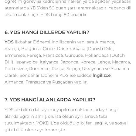
öğretim görevlisi kadrolarına naklen ya da açıktan yapılacak
atamalarda YDS’den 50 puan şartı aranmaktadır. Yabancı dil
okutmanları için YDS barajı 80 puandır.
6. YDS HANGİ DİLLERDE YAPILIR?
YDS
İlkbahar Dönemi İngilizcenin yanı sıra Almanca,
Arapça, Bulgarca, Çince, Danimarkaca (Danish Dili),
Ermenice, Farsça, Fransızca, Gürcüce, Hollandaca (Dutch
Dili), İspanyolca, İtalyanca, Japonca, Korece, Lehçe, Macarca,
Portekizce, Rumence, Rusça, Sırpça, Ukraynaca ve Yunanca
olarak, Sonbahar Dönemi YDS ise sadece
İngilizce
,
Almanca, Fransızca ve Rusçadan yapılır.
7. YDS HANGİ ALANLARDA YAPILIR?
YDS’de bilim dalı ayrımı yapılmamaktadır, aday hangi
alanda eğitim almış olursa olsun aynı sınava tabi
tutulmaktadır. YÖKDİL’de olduğu gibi fen, sağlık, ve sosyal
gibi bölümlere ayrılmamıştır.