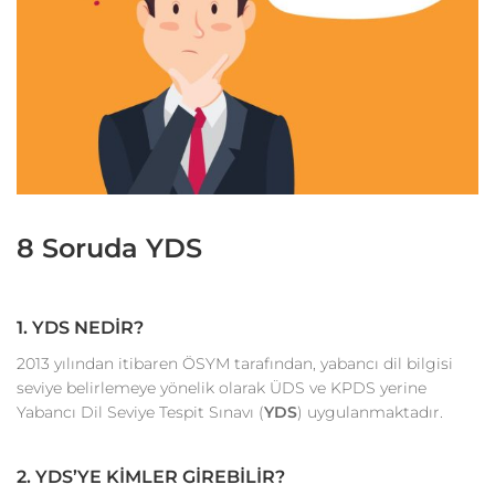
8 Soruda YDS
1. YDS NEDİR?
2013 yılından itibaren ÖSYM tarafından, yabancı dil bilgisi
seviye belirlemeye yönelik olarak ÜDS ve KPDS yerine
Yabancı Dil Seviye Tespit Sınavı (
YDS
) uygulanmaktadır.
2. YDS’YE KİMLER GİREBİLİR?