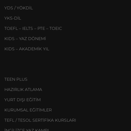
YDS / YÖKDİL
YKS-DİL
TOEFL – IELTS – PTE – TOEIC
KIDS – YAZ DÖNEMİ
KIDS – AKADEMİK YIL
TEEN PLUS
HAZIRLIK ATLAMA
YURT DIŞI EĞİTİM
KURUMSAL EĞİTİMLER
TEFL / TESOL SERTİFİKA KURSLARI
İNGİLİZCE YAZ KAMPI