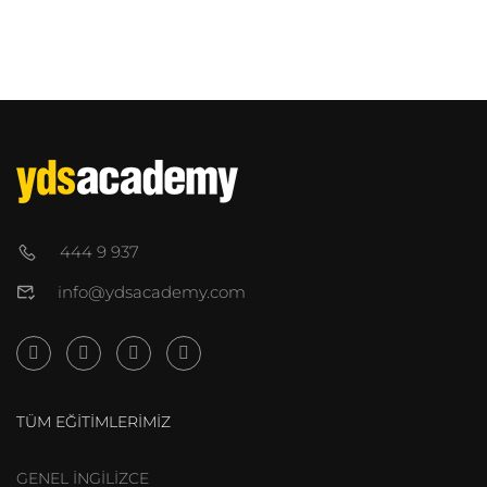
444 9 937
info@ydsacademy.com
TÜM EĞITIMLERIMIZ
GENEL İNGİLİZCE