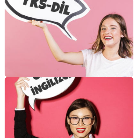
YKS-DİL
10. Sınıf
11. Sınıf – 12. Sınıf
SEVİYENİ ÖLÇ
GENEL İNGİLİZCE
A1 – A2 – B1
B2 – C1 – C2
SEVİYENİ ÖLÇ