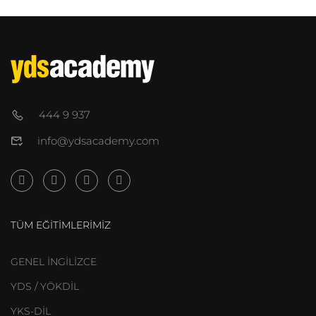
444 9 937
info@ydsacademy.com
TÜM EĞITIMLERIMIZ
GENEL İNGİLİZCE
YDS / YÖKDİL
YKS-DİL