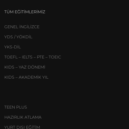
TÜM EĞITIMLERIMIZ
GENEL İNGİLİZCE
YDS / YÖKDİL
YKS-DİL
TOEFL – IELTS – PTE – TOEIC
KIDS – YAZ DÖNEMİ
KIDS – AKADEMİK YIL
TEEN PLUS
HAZIRLIK ATLAMA
YURT DIŞI EĞİTİM