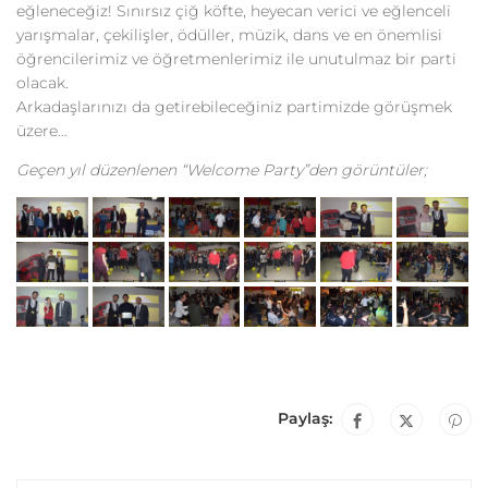
eğleneceğiz! Sınırsız çiğ köfte, heyecan verici ve eğlenceli
yarışmalar, çekilişler, ödüller, müzik, dans ve en önemlisi
öğrencilerimiz ve öğretmenlerimiz ile unutulmaz bir parti
olacak.
Arkadaşlarınızı da getirebileceğiniz partimizde görüşmek
üzere…
Geçen yıl düzenlenen “Welcome Party”den görüntüler;
Paylaş: