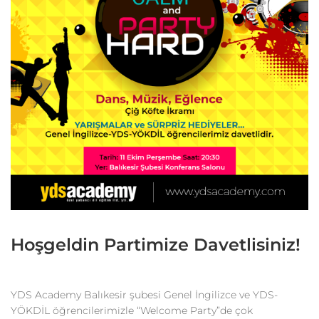
Hoşgeldin Partimize Davetlisiniz!
YDS Academy Balıkesir şubesi Genel İngilizce ve YDS-
YÖKDİL öğrencilerimizle “Welcome Party”de çok