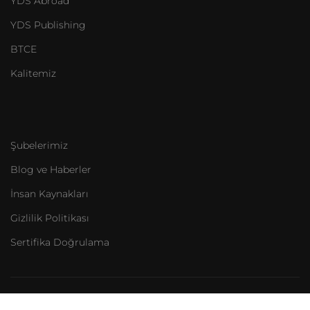
YDS Abroad
YDS Publishing
BTCE
Kalitemiz
Şubelerimiz
Blog ve Haberler
İnsan Kaynakları
Gizlilik Politikası
Sertifika Doğrulama
Her hakkı saklıdır.
YDS Academy
| Türkiye İngilizce'yi