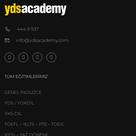
444 9 937
info@ydsacademy.com
TÜM EĞITIMLERIMIZ
GENEL İNGİLİZCE
YDS / YÖKDİL
YKS-DİL
TOEFL – IELTS – PTE – TOEIC
KIDS – YAZ DÖNEMİ