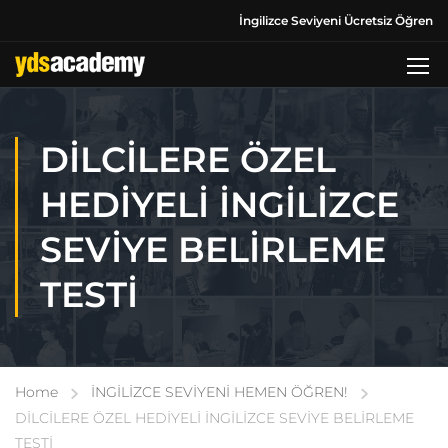
İngilizce Seviyeni Ücretsiz Öğren
DİLCİLERE ÖZEL
HEDİYELİ İNGİLİZCE
SEVİYE BELİRLEME
TESTİ
Home
İNGİLİZCE SEVİYENİ HEMEN ÖĞREN!
DİLCİLERE ÖZEL HEDİYELİ İNGİLİZCE SEVİYE BELİRLEME
TESTİ